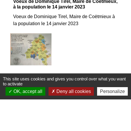
Voeux de Dominique Tirel, Maire de Coëtmieux,
à la population le 14 janvier 2023
Voeux de Dominique Tirel, Maire de Coëtmieux à
la population le 14 janvier 2023
This site uses cookies and gives you control over what you want
Evolution de la population des différentes
to activate
communes (2014/2020)
OK, accept all
Deny all cookies
Personalize
Evolution de la population des différentes
communes (2014/2020)