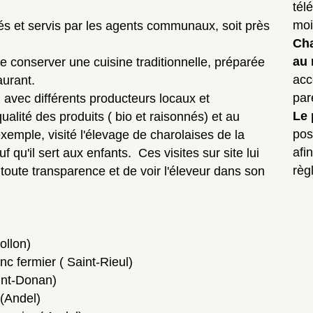
tél
moi
és et servis par les agents communaux, soit près
Cha
au 
conserver une cuisine traditionnelle, préparée
acc
aurant.
par
t avec différents producteurs locaux et
Le 
alité des produits ( bio et raisonnés) et au
pos
exemple, visité l'élevage de charolaises de la
afi
u'il sert aux enfants. Ces visites sur site lui
règ
toute transparence et de voir l'éleveur dans son
ollon)
nc fermier ( Saint-Rieul)
int-Donan)
 (Andel)