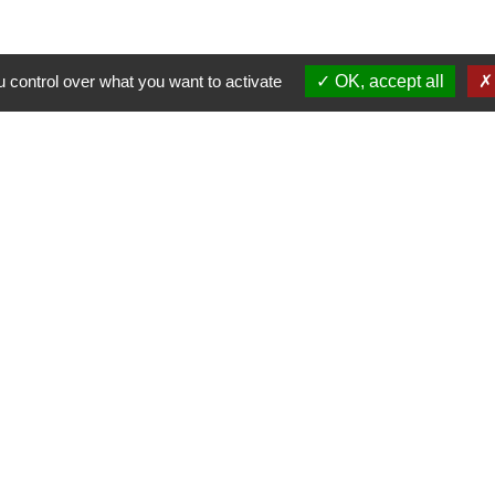
 control over what you want to activate
OK, accept all
alité
-
Accessibilité
-
Plan du site
-
Gestion des cookie