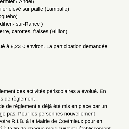
fermier ( Andel)
ier élevé sur paille (Lamballe)
Boqueho)
udihen- sur-Rance )
e, carottes, fraises (Hillion)
lué à 8,23 € environ. La participation demandée
ement des activités périscolaires a évolué. En
es de règlement :
e de règlement a déjà été mis en place par un
nge pas. Pour les personnes nouvellement
 votre R.I.B. à la Mairie de Coëtmieux pour en
é à la fin de chaque mois suivant l’établissement