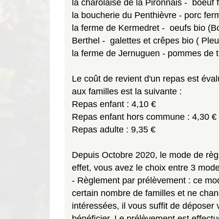
la charolaise de la Pironnais - boeuf 
la boucherie du Penthièvre - porc ferm
la ferme de Kermedret - oeufs bio (
Berthel - galettes et crêpes bio ( Ple
la ferme de Jernuguen - pommes de terr
Le coût de revient d'un repas est éva
aux familles est la suivante :
Repas enfant : 4,10 €
Repas enfant hors commune : 4,30 €
Repas adulte : 9,35 €
Depuis Octobre 2020, le mode de règl
effet, vous avez le choix entre 3 mod
- Règlement par prélèvement : ce mod
certain nombre de familles et ne cha
intéressées, il vous suffit de déposer
bénéficier. Le prélèvement est effectu