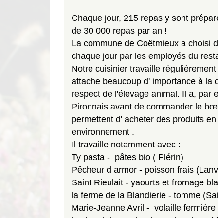
Chaque jour, 215 repas y sont prépar
de 30 000 repas par an !
La commune de Coëtmieux a choisi de 
chaque jour par les employés du rest
Notre cuisinier travaille régulièremen
attache beaucoup d' importance à la qu
respect de l'élevage animal. Il a, par 
Pironnais avant de commander le bœuf q
permettent d' acheter des produits en 
environnement .
Il travaille notamment avec :
Ty pasta - pâtes bio ( Plérin)
Pêcheur d armor - poisson frais (Lanv
Saint Rieulait - yaourts et fromage bla
la ferme de la Blandierie - tomme (Sa
Marie-Jeanne Avril - volaille fermière