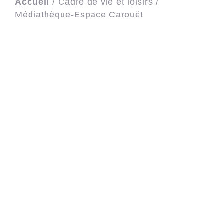
Accueil
/
Cadre de vie et loisirs
/
Médiathèque-Espace Carouët