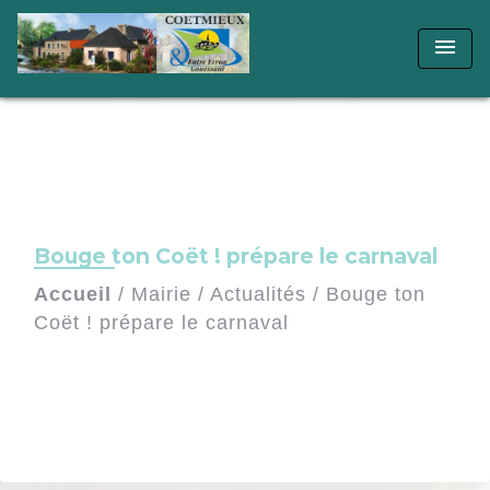
menu
Bouge ton Coët ! prépare le carnaval
Accueil
/
Mairie
/
Actualités
/
Bouge ton
Coët ! prépare le carnaval