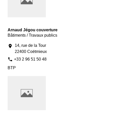
Arnaud Jégou couverture
Bâtiments / Travaux publics
14, rue de la Tour
location_on
22400 Coëtmieux
phone
+33 2 96 51 50 48
BTP