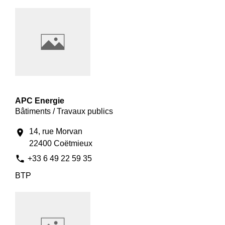
APC Energie
Bâtiments / Travaux publics
14, rue Morvan
location_on
22400 Coëtmieux
phone
+33 6 49 22 59 35
BTP