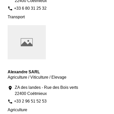
22400 Coëtmieux
phone
+33 6 80 31 25 32
Transport
Alexandre SARL
Agriculture / Viticulture / Elevage
ZA des landes - Rue des Bois verts
location_on
22400 Coëtmieux
phone
+33 2 96 51 52 53
Agriculture