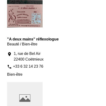
"A deux mains" réflexologue
Beauté / Bien-être
1, rue de Bel Air
location_on
22400 Coëtmieux
phone
+33 6 32 14 23 76
Bien-être