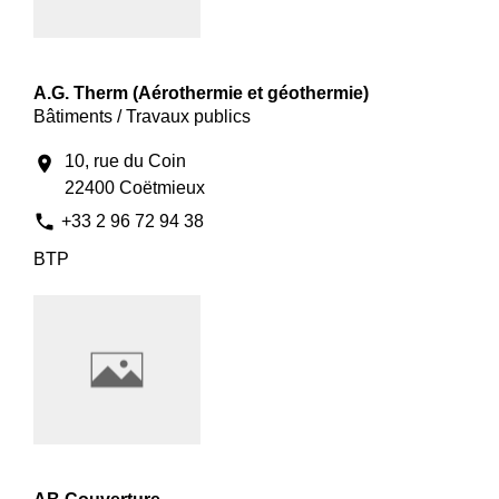
A.G. Therm (Aérothermie et géothermie)
Bâtiments / Travaux publics
10, rue du Coin
location_on
22400 Coëtmieux
phone
+33 2 96 72 94 38
BTP