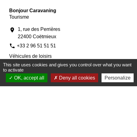
Bonjour Caravaning
Tourisme
1, rue des Perrières
location_on
22400 Coëtmieux
phone
+33 2 96 51 51 51
Véhicules de loisirs
This site uses cookies and gives you control over what you want
to activate
OK, accept all
Deny all cookies
Personalize
Cabinet d'infirmières
Santé / Action sociale