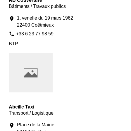
AB Couverture
Bâtiments / Travaux publics
1, venelle du 19 mars 1962
location_on
22400 Coëtmieux
phone
+33 6 23 77 98 59
BTP
Abeille Taxi
Transport / Logistique
Place de la Mairie
location_on