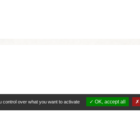
 control over what you want to activate
OK, accept all
alité
-
Accessibilité
-
Plan du site
-
Gestion des cookie