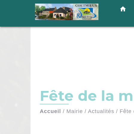
home
Fête de la 
Accueil
/
Mairie
/
Actualités
/
Fête 