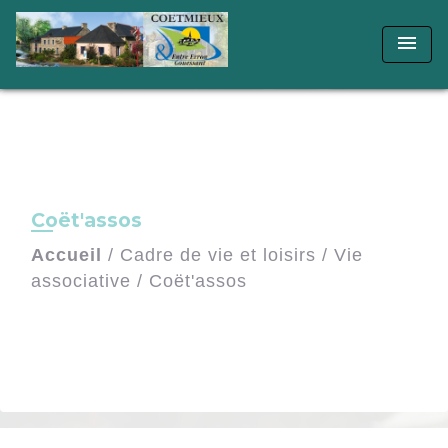
menu
Coët'assos
Accueil
/
Cadre de vie et loisirs
/
Vie
associative
/
Coët'assos