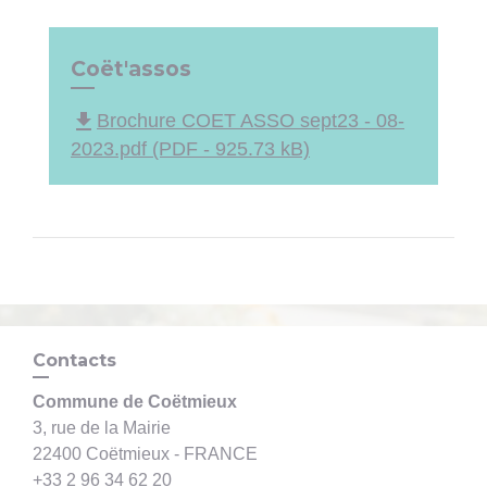
Coët'assos
file_download
Brochure COET ASSO sept23 - 08-
2023.pdf (PDF - 925.73 kB)
Contacts
Commune de Coëtmieux
3, rue de la Mairie
22400 Coëtmieux - FRANCE
+33 2 96 34 62 20