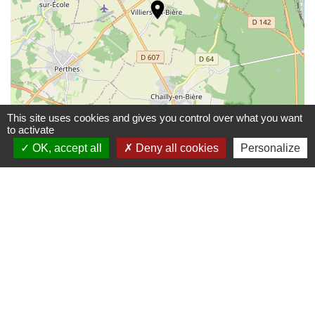
location_on
This site uses cookies and gives you control over what you want
to activate
OK, accept all
Deny all cookies
Personalize
© OpenStreetMap
Leaflet
Contacts
Commune de Coëtmieux
3, rue de la Mairie