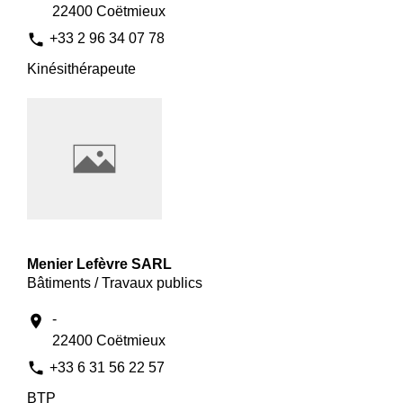
22400 Coëtmieux
phone
+33 2 96 34 07 78
Kinésithérapeute
Menier Lefèvre SARL
Bâtiments / Travaux publics
-
location_on
22400 Coëtmieux
phone
+33 6 31 56 22 57
BTP