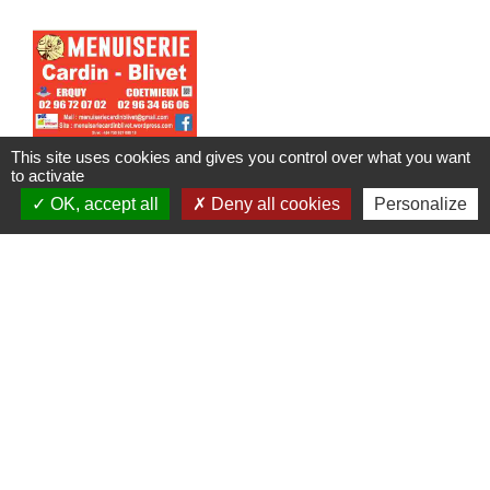
This site uses cookies and gives you control over what you want
to activate
OK, accept all
Deny all cookies
Personalize
Menuiserie Cardin-Blivet
Bâtiments / Travaux publics
19, rue Morvan
location_on
22400 Coëtmieux
phone
+33 2 96 34 66 06
Menuiserie, portail, volets roulants, store banne,
Fenêtres, agencements, portes de garage, parquets