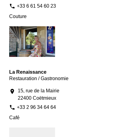
phone
+33 6 61 54 60 23
Couture
La Renaissance
Restauration / Gastronomie
15, rue de la Mairie
location_on
22400 Coëtmieux
phone
+33 2 96 34 64 64
Café