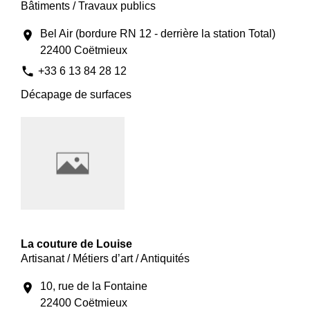
Bâtiments / Travaux publics
Bel Air (bordure RN 12 - derrière la station Total)
location_on
22400 Coëtmieux
phone
+33 6 13 84 28 12
Décapage de surfaces
La couture de Louise
Artisanat / Métiers d’art / Antiquités
10, rue de la Fontaine
location_on
22400 Coëtmieux