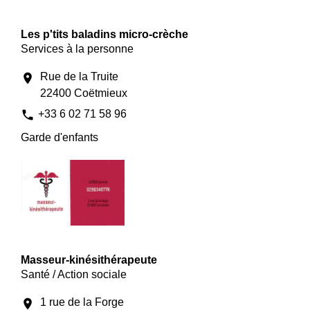
Les p'tits baladins micro-crèche
Services à la personne
Rue de la Truite
location_on
22400 Coëtmieux
phone
+33 6 02 71 58 96
Garde d'enfants
Masseur-kinésithérapeute
Santé / Action sociale
1 rue de la Forge
location_on