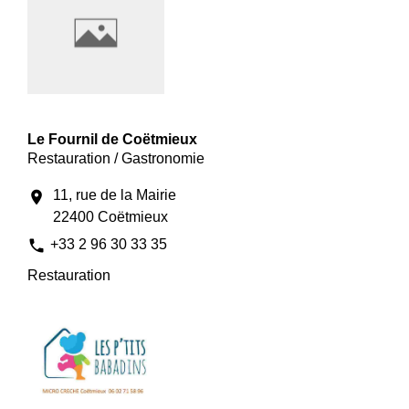
Le Fournil de Coëtmieux
Restauration / Gastronomie
11, rue de la Mairie
location_on
22400 Coëtmieux
phone
+33 2 96 30 33 35
Restauration