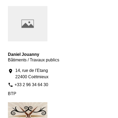
Daniel Jouanny
Bâtiments / Travaux publics
14, rue de l'Etang
location_on
22400 Coëtmieux
phone
+33 2 96 34 64 30
BTP